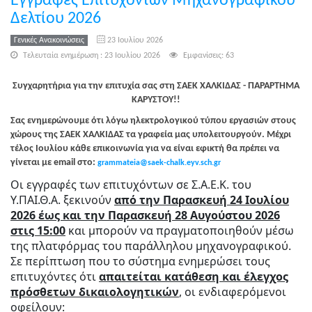
Εγγραφές Επιτυχόντων Μηχανογραφικού
Δελτίου 2026
Γενικές Ανακοινώσεις
23 Ιουλίου 2026
Τελευταία ενημέρωση : 23 Ιουλίου 2026
Εμφανίσεις: 63
Συγχαρητήρια για την επιτυχία σας στη ΣΑΕΚ ΧΑΛΚΙΔΑΣ - ΠΑΡΑΡΤΗΜΑ
ΚΑΡΥΣΤΟΥ!!
Σας ενημερώνουμε ότι λόγω ηλεκτρολογικού τύπου εργασιών στους
χώρους της ΣΑΕΚ ΧΑΛΚΙΔΑΣ τα γραφεία μας υπολειτουργούν. Μέχρι
τέλος Ιουλίου κάθε επικοινωνία για να είναι εφικτή θα πρέπει να
γίνεται με email στο:
grammateia@saek-chalk.eyv.sch.gr
Οι εγγραφές των επιτυχόντων σε Σ.Α.Ε.Κ. του
Υ.ΠΑΙ.Θ.Α. ξεκινούν
από την Παρασκευή 24 Ιουλίου
2026 έως και την Παρασκευή 28 Αυγούστου 2026
στις 15:00
και μπορούν να πραγματοποιηθούν μέσω
της πλατφόρμας του παράλληλου μηχανογραφικού.
Σε περίπτωση που το σύστημα ενημερώσει τους
επιτυχόντες ότι
απαιτείται κατάθεση και έλεγχος
πρόσθετων δικαιολογητικών
, οι ενδιαφερόμενοι
οφείλουν: