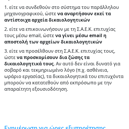
1. είτε να συνδεθούν στο σύστημα του παράλληλου
μηχανογραφικού, ώστε
να αναρτήσουν εκεί τα
αντίστοιχα αρχεία δικαιολογητικών
2. είτε να επικοινωνήσουν με τη Σ.Α.Ε.Κ. επιτυχίας
τους μέσω email, ώστε
να γίνει μέσω
email
η
αποστολή των αρχείων δικαιολογητικών
3. είτε να προσέλθουν στη Σ.Α.Ε.Κ. επιτυχίας τους,
ώστε
να προσκομίσουν δια ζώσης τα
δικαιολογητικά τους
. Αν αυτό δεν είναι δυνατό για
σοβαρό και τεκμηριωμένο λόγο (π.χ. ασθένεια,
ωράριο εργασίας), τα δικαιολογητικά του επιτυχόντα
μπορούν να κατατεθούν από εκπρόσωπο με την
απαραίτητη εξουσιοδότηση.
Ενημέρωση για ώρες εξυπηρέτησης