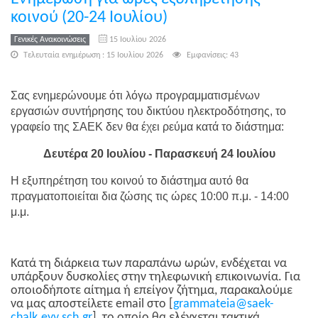
κοινού (20-24 Ιουλίου)
Γενικές Ανακοινώσεις
15 Ιουλίου 2026
Τελευταία ενημέρωση : 15 Ιουλίου 2026
Εμφανίσεις: 43
Σας ενημερώνουμε ότι λόγω προγραμματισμένων
εργασιών συντήρησης του δικτύου ηλεκτροδότησης, το
γραφείο της ΣΑΕΚ δεν θα έχει ρεύμα κατά το διάστημα:
Δευτέρα 20 Ιουλίου - Παρασκευή 24 Ιουλίου
Η εξυπηρέτηση του κοινού το διάστημα αυτό θα
πραγματοποιείται δια ζώσης τις ώρες 10:00 π.μ. - 14:00
μ.μ.
Κατά τη διάρκεια των παραπάνω ωρών, ενδέχεται να
υπάρξουν δυσκολίες στην τηλεφωνική επικοινωνία. Για
οποιοδήποτε αίτημα ή επείγον ζήτημα, παρακαλούμε
να μας αποστείλετε email στο
[
grammateia@saek-
chalk.eyv.sch.gr
]
, το οποίο θα ελέγχεται τακτικά.