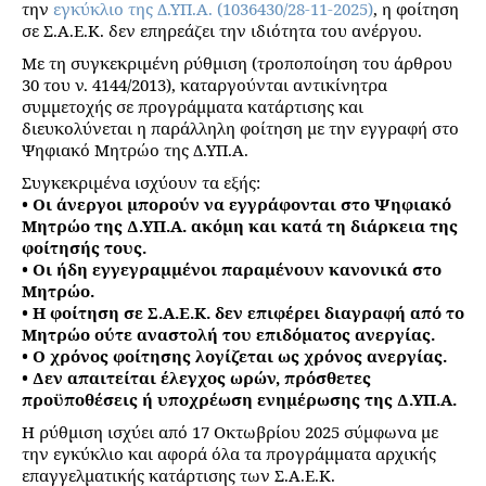
την
εγκύκλιο της Δ.ΥΠ.Α. (1036430/28-11-2025)
, η φοίτηση
σε Σ.Α.Ε.Κ. δεν επηρεάζει την ιδιότητα του ανέργου.
Με τη συγκεκριμένη ρύθμιση (τροποποίηση του άρθρου
30 του ν. 4144/2013), καταργούνται αντικίνητρα
συμμετοχής σε προγράμματα κατάρτισης και
διευκολύνεται η παράλληλη φοίτηση με την εγγραφή στο
Ψηφιακό Μητρώο της Δ.ΥΠ.Α.
Συγκεκριμένα ισχύουν τα εξής:
• Οι άνεργοι μπορούν να εγγράφονται στο Ψηφιακό
Μητρώο της Δ.ΥΠ.Α. ακόμη και κατά τη διάρκεια της
φοίτησής τους.
• Οι ήδη εγγεγραμμένοι παραμένουν κανονικά στο
Μητρώο.
• Η φοίτηση σε Σ.Α.Ε.Κ. δεν επιφέρει διαγραφή από το
Μητρώο ούτε αναστολή του επιδόματος ανεργίας.
• Ο χρόνος φοίτησης λογίζεται ως χρόνος ανεργίας.
• Δεν απαιτείται έλεγχος ωρών, πρόσθετες
προϋποθέσεις ή υποχρέωση ενημέρωσης της Δ.ΥΠ.Α.
Η ρύθμιση ισχύει από 17 Οκτωβρίου 2025 σύμφωνα με
την εγκύκλιο και αφορά όλα τα προγράμματα αρχικής
επαγγελματικής κατάρτισης των Σ.Α.Ε.Κ.