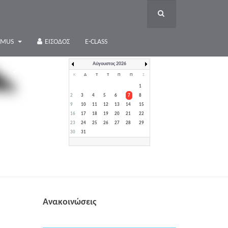
SMUS
ΕΊΣΟΔΟΣ
E-CLASS
Αύγουστος 2026
Κ
Δ
Τ
Τ
Π
Π
Σ
1
2
3
4
5
6
7
8
9
10
11
12
13
14
15
16
17
18
19
20
21
22
23
24
25
26
27
28
29
30
31
Ανακοινώσεις