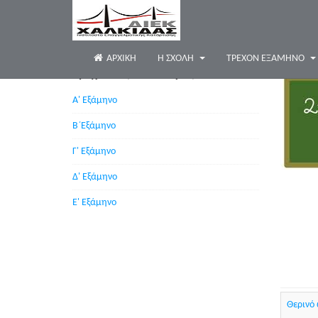
ΑΡΧΙΚΉ
Η ΣΧΟΛΗ
ΤΡΈΧΟΝ ΕΞΆΜΗΝΟ
Τρέχουσες Ειδικότητες
Α' Εξάμηνο
Β΄Εξάμηνο
Γ' Εξάμηνο
Δ' Εξάμηνο
Ε' Εξάμηνο
Θερινό 